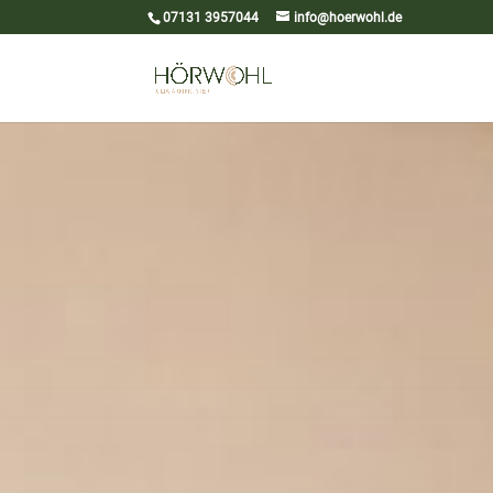
07131 3957044
info@hoerwohl.de