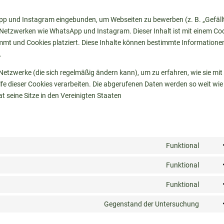
pp und Instagram eingebunden, um Webseiten zu bewerben (z. B. „Gefäll
alen Netzwerken wie WhatsApp und Instagram. Dieser Inhalt ist mit einem Co
mt und Cookies platziert. Diese Inhalte können bestimmte Informationen
.
 Netzwerke (die sich regelmäßig ändern kann), um zu erfahren, wie sie mit
lfe dieser Cookies verarbeiten. Die abgerufenen Daten werden so weit wie
 seine Sitze in den Vereinigten Staaten
Funktional
Cons
to
Funktional
Cons
servi
to
Funktional
divi-
Cons
servi
(eleg
to
Gegenstand der Untersuchung
word
them
Cons
servi
to