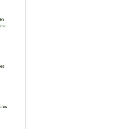
gen
iese
ies
ites