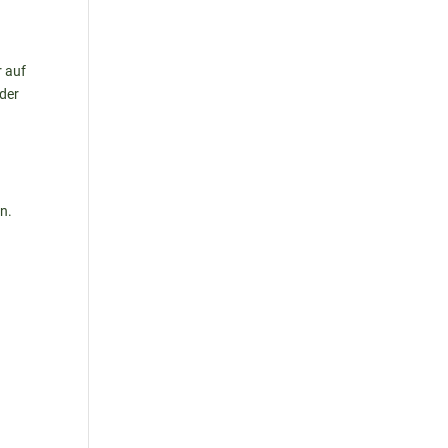
r auf
der
en.
t